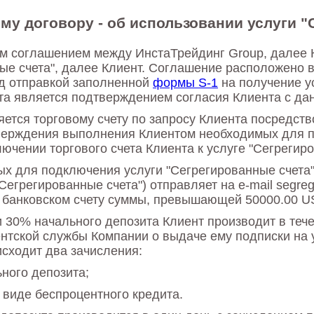
му договору - об использовании услуги "
 соглашением между ИнстаТрейдинг Group, далее Ко
ые счета", далее Клиент. Соглашение расположено в
д отправкой заполненной
формы S-1
на получение у
нта является подтверждением согласия Клиента с д
яется торговому счету по запросу Клиента посредст
верждения выполнения Клиентом необходимых для п
чении торгового счета Клиента к услуге "Сегрегиро
 для подключения услуги "Сегрегированные счета" 
егрегированные счета") отправляет на e-mail segreg
о банковском счету суммы, превышающей 50000.00 US
 30% начального депозита Клиент производит в тече
нтской службы Компании о выдаче ему подписки на у
исходит два зачисления:
ного депозита;
 виде беспроцентного кредита.