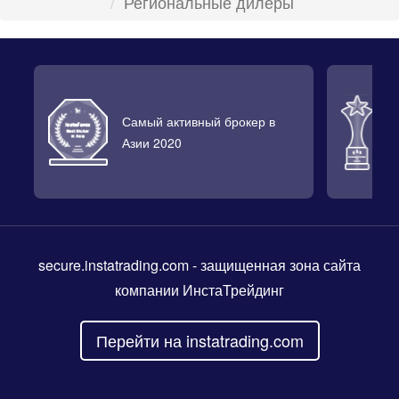
Региональные дилеры
Самый активный брокер в
Л
Азии 2020
2
secure.instatrading.com
- защищенная зона сайта
компании ИнстаТрейдинг
Перейти на instatrading.com